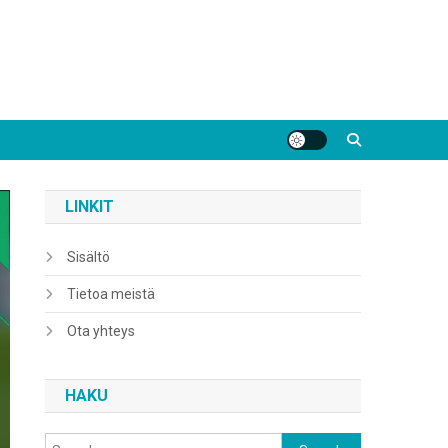
LINKIT
Sisältö
Tietoa meistä
Ota yhteys
HAKU
Search