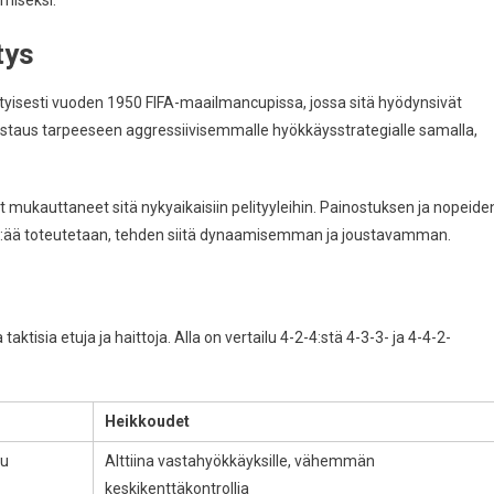
tys
ityisesti vuoden 1950 FIFA-maailmancupissa, jossa sitä hyödynsivät
vastaus tarpeeseen aggressiivisemmalle hyökkäysstrategialle samalla,
t mukauttaneet sitä nykyaikaisiin pelityyleihin. Painostuksen ja nopeide
2-4:ää toteutetaan, tehden siitä dynaamisemman ja joustavamman.
aktisia etuja ja haittoja. Alla on vertailu 4-2-4:stä 4-3-3- ja 4-4-2-
Heikkoudet
tu
Alttiina vastahyökkäyksille, vähemmän
keskikenttäkontrollia