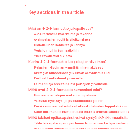
Nume
Edut
Key sections in the article:
Takti
Jot
Mikä on 4-2-4-formaatio jalkapallossa?
Eivä
4-2-4-formaatio määritelmä ja rakenne
Koh
Avainpelaajien roolit ja sijoittuminen
Historiallinen konteksti ja kehitys
Vertailu muihin formaatioihin
Yleiset variaatiot 4-2-4stä
Kuinka 4-2-4-formaatio luo pelaajien ylivoimaa?
Pelaajien ylivoiman ymmärtäminen taktisesti
Strategiat numeerisen ylivoiman saavuttamiseksi
Kriittiset kenttäalueet ylivoimille
Esimerkkejä onnistuneista pelaajien ylivoimista
Mitkä ovat 4-2-4-formaatio numeeriset edut?
Numeeristen etujen mekanismi pelissä
Vaikutus hyökkäys- ja puolustusstrategioihin
Kuinka numeeriset edut vaikuttavat otteluiden lopputuloksiin
Case-tutkimukset numeerisista eduista ammattilaisotteluiss
Mitkä taktiset epätasapainot voivat syntyä 4-2-4-formaatioita
Taktisten epätasapainojen tunnistaminen vastustajia vastaan
Vastustajien formaatioiden heikkouksien hyödyntäminen