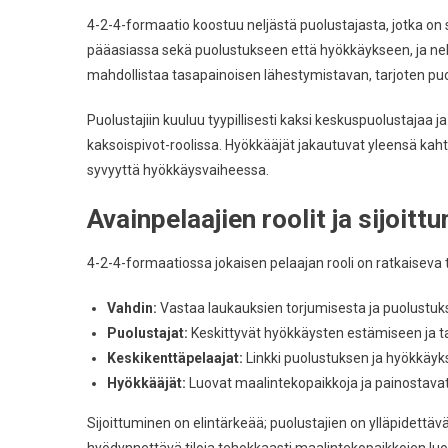
4-2-4-formaatio koostuu neljästä puolustajasta, jotka on s
pääasiassa sekä puolustukseen että hyökkäykseen, ja ne
mahdollistaa tasapainoisen lähestymistavan, tarjoten pu
Puolustajiin kuuluu tyypillisesti kaksi keskuspuolustajaa j
kaksoispivot-roolissa. Hyökkääjät jakautuvat yleensä kah
syvyyttä hyökkäysvaiheessa.
Avainpelaajien roolit ja sijoitt
4-2-4-formaatiossa jokaisen pelaajan rooli on ratkaiseva
Vahdin:
Vastaa laukauksien torjumisesta ja puolustuk
Puolustajat:
Keskittyvät hyökkäysten estämiseen ja t
Keskikenttäpelaajat:
Linkki puolustuksen ja hyökkäykse
Hyökkääjät:
Luovat maalintekopaikkoja ja painostavat
Sijoittuminen on elintärkeää; puolustajien on ylläpidettä
hyödynnettävä tiloja tehokkaasti maalintekopaikkojen luo