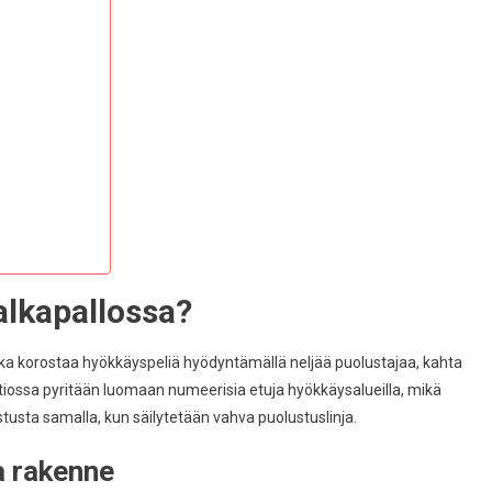
alkapallossa?
oka korostaa hyökkäyspeliä hyödyntämällä neljää puolustajaa, kahta
iossa pyritään luomaan numeerisia etuja hyökkäysalueilla, mikä
usta samalla, kun säilytetään vahva puolustuslinja.
a rakenne