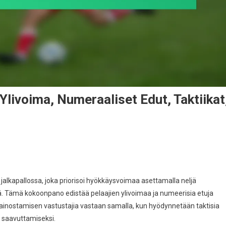
livoima, Numeraaliset Edut, Taktiikat
alkapallossa, joka priorisoi hyökkäysvoimaa asettamalla neljä
ää. Tämä kokoonpano edistää pelaajien ylivoimaa ja numeerisia etuja
dostelma:
ainostamisen vastustajia vastaan samalla, kun hyödynnetään taktisia
ajien
 saavuttamiseksi.
oima,