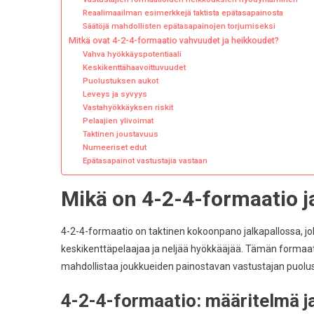
Reaalimaailman esimerkkejä taktista epätasapainosta
Säätöjä mahdollisten epätasapainojen torjumiseksi
Mitkä ovat 4-2-4-formaatio vahvuudet ja heikkoudet?
Vahva hyökkäyspotentiaali
Keskikenttähaavoittuvuudet
Puolustuksen aukot
Leveys ja syvyys
Vastahyökkäyksen riskit
Pelaajien ylivoimat
Taktinen joustavuus
Numeeriset edut
Epätasapainot vastustajia vastaan
Mikä on 4-2-4-formaatio j
4-2-4-formaatio on taktinen kokoonpano jalkapallossa, j
keskikenttäpelaajaa ja neljää hyökkääjää. Tämän formaat
mahdollistaa joukkueiden painostavan vastustajan puolust
4-2-4-formaatio: määritelmä j