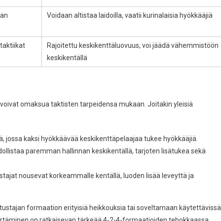
aan
Voidaan altistaa laidoilla, vaatii kurinalaisia hyökkääjiä
taktiikat
Rajoitettu keskikenttäluovuus, voi jäädä vähemmistöön
keskikentällä
t voivat omaksua taktisten tarpeidensa mukaan. Joitakin yleisiä
liä, jossa kaksi hyökkäävää keskikenttäpelaajaa tukee hyökkääjiä.
istaa paremman hallinnan keskikentällä, tarjoten lisätukea sekä
stajat nousevat korkeammalle kentällä, luoden lisää leveyttä ja
ustajan formaation erityisiä heikkouksia tai soveltamaan käytettävissä
rtäminen on ratkaisevan tärkeää 4-2-4-formaatioiden tehokkaassa