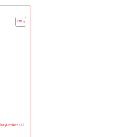
raaliset
,
ikat,
ka
t
taa
a
 käytettäessä?