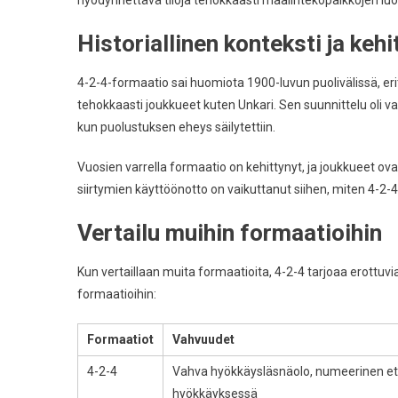
Historiallinen konteksti ja kehi
4-2-4-formaatio sai huomiota 1900-luvun puolivälissä, er
tehokkaasti joukkueet kuten Unkari. Sen suunnittelu oli 
kun puolustuksen eheys säilytettiin.
Vuosien varrella formaatio on kehittynyt, ja joukkueet ova
siirtymien käyttöönotto on vaikuttanut siihen, miten 4-
Vertailu muihin formaatioihin
Kun vertaillaan muita formaatioita, 4-2-4 tarjoaa erottuvia t
formaatioihin:
Formaatiot
Vahvuudet
4-2-4
Vahva hyökkäysläsnäolo, numeerinen e
hyökkäyksessä