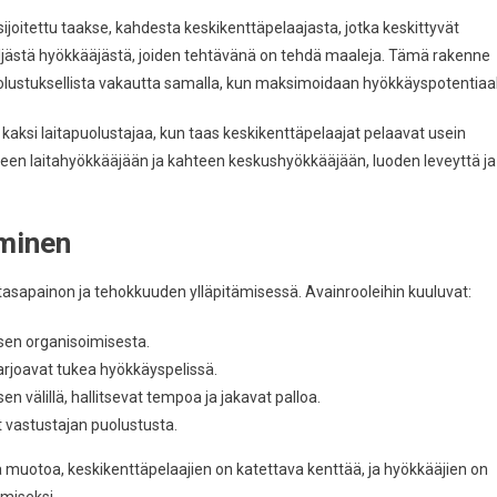
ijoitettu taakse, kahdesta keskikenttäpelaajasta, jotka keskittyvät
ljästä hyökkääjästä, joiden tehtävänä on tehdä maaleja. Tämä rakenne
olustuksellista vakautta samalla, kun maksimoidaan hyökkäyspotentiaal
a kaksi laitapuolustajaa, kun taas keskikenttäpelaajat pelaavat usein
teen laitahyökkääjään ja kahteen keskushyökkääjään, luoden leveyttä ja
uminen
 tasapainon ja tehokkuuden ylläpitämisessä. Avainrooleihin kuuluvat:
sen organisoimisesta.
arjoavat tukea hyökkäyspelissä.
n välillä, hallitsevat tempoa ja jakavat palloa.
 vastustajan puolustusta.
vä muotoa, keskikenttäpelaajien on katettava kenttää, ja hyökkääjien on
miseksi.