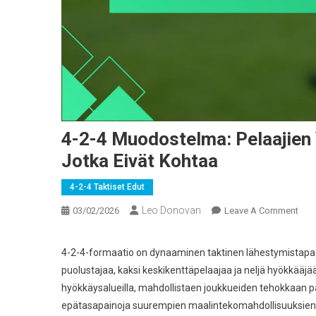
4-2-4 Muodostelma: Pelaajien Y
Jotka Eivät Kohtaa
4-2-4 Taktiset Edut
Leo Donovan
On
03/02/2026
Leave A Comment
4-
2-
4-2-4-formaatio on dynaaminen taktinen lähestymistapa j
4
puolustajaa, kaksi keskikenttäpelaajaa ja neljä hyökkääj
Muo
hyökkäysalueilla, mahdollistaen joukkueiden tehokkaan p
Pela
epätasapainoja suurempien maalintekomahdollisuuksien
Yliv