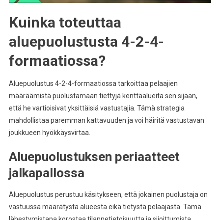
Kuinka toteuttaa
aluepuolustusta 4-2-4-
formaatiossa?
Aluepuolustus 4-2-4-formaatiossa tarkoittaa pelaajien
määräämistä puolustamaan tiettyjä kenttäalueita sen sijaan,
että he vartioisivat yksittäisiä vastustajia. Tämä strategia
mahdollistaa paremman kattavuuden ja voi häiritä vastustavan
joukkueen hyökkäysvirtaa.
Aluepuolustuksen periaatteet
jalkapallossa
Aluepuolustus perustuu käsitykseen, että jokainen puolustaja on
vastuussa määrätystä alueesta eikä tietystä pelaajasta. Tämä
lähestymistapa korostaa tilannetietoisuutta ja sijoittumista,