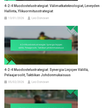
4-2-4 Muodostelustrategiat: Välimatkateknologiat, Leveyden
Hallinta, Ylikuormitusstrategiat
13/01/2026
Leo Donovan
4-2-4 Muodostelustrategiat: Synergia Linjojen Välillä,
Pelaajaroolit, Taktiikan Johdonmukaisuus
05/02/2026
Leo Donovan