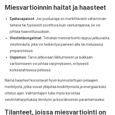
Miesvartioinnin haitat ja haasteet
Epätasapainot:
Jos puolustaja on merkittävästi vähemmän
taitava tai fyysisesti soveltuva kuin vastustajansa, se voi
johtaa haavoittuvuuksiin.
Viestintäongelmat:
Tehokas miesvartiointi riippuu jatkuvasta
viestinnästä, joka voi heikentyä paineen alla tai meluisissa
ympäristöissä.
Uupumus:
Tarve jatkuvaan liikkumiseen ja tiukkaan
vartioimiseen voi johtaa väsymykseen, erityisesti
korkeatahtisissa peleissä.
Nämä haasteet korostavat hyvin kunnostettujen pelaajien
merkitystä, jotka voivat ylläpitää keskittymistä ja energiaa koko
ottelun ajan. Valmentajien tulisi myös korostaa
viestintäharjoituksia tiimityön ja koordinoinnin parantamiseksi.
Tilanteet, joissa miesvartiointi on