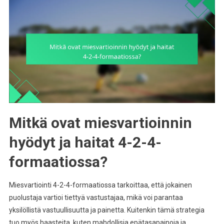
Mitkä ovat miesvartioinnin
hyödyt ja haitat 4-2-4-
formaatiossa?
Miesvartiointi 4-2-4-formaatiossa tarkoittaa, että jokainen
puolustaja vartioi tiettyä vastustajaa, mikä voi parantaa
yksilöllistä vastuullisuutta ja painetta. Kuitenkin tämä strategia
tuo myös haasteita, kuten mahdollisia epätasapainoja ja