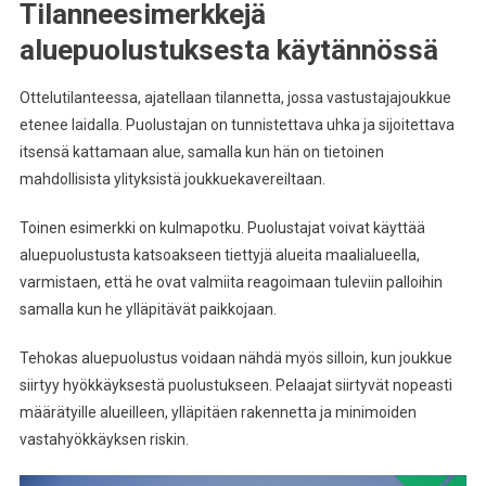
Tilanneesimerkkejä
aluepuolustuksesta käytännössä
Ottelutilanteessa, ajatellaan tilannetta, jossa vastustajajoukkue
etenee laidalla. Puolustajan on tunnistettava uhka ja sijoitettava
itsensä kattamaan alue, samalla kun hän on tietoinen
mahdollisista ylityksistä joukkuekavereiltaan.
Toinen esimerkki on kulmapotku. Puolustajat voivat käyttää
aluepuolustusta katsoakseen tiettyjä alueita maalialueella,
varmistaen, että he ovat valmiita reagoimaan tuleviin palloihin
samalla kun he ylläpitävät paikkojaan.
Tehokas aluepuolustus voidaan nähdä myös silloin, kun joukkue
siirtyy hyökkäyksestä puolustukseen. Pelaajat siirtyvät nopeasti
määrätyille alueilleen, ylläpitäen rakennetta ja minimoiden
vastahyökkäyksen riskin.