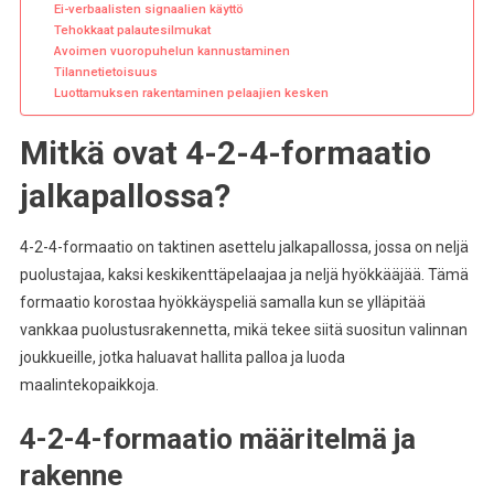
Ei-verbaalisten signaalien käyttö
Tehokkaat palautesilmukat
Avoimen vuoropuhelun kannustaminen
Tilannetietoisuus
Luottamuksen rakentaminen pelaajien kesken
Mitkä ovat 4-2-4-formaatio
jalkapallossa?
4-2-4-formaatio on taktinen asettelu jalkapallossa, jossa on neljä
puolustajaa, kaksi keskikenttäpelaajaa ja neljä hyökkääjää. Tämä
formaatio korostaa hyökkäyspeliä samalla kun se ylläpitää
vankkaa puolustusrakennetta, mikä tekee siitä suositun valinnan
joukkueille, jotka haluavat hallita palloa ja luoda
maalintekopaikkoja.
4-2-4-formaatio määritelmä ja
rakenne