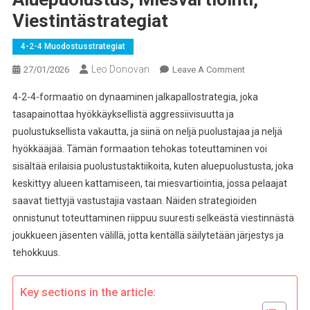
Viestintästrategiat
4-2-4 Muodostusstrategiat
Leo Donovan
On
27/01/2026
Leave A Comment
4-
4-2-4-formaatio on dynaaminen jalkapallostrategia, joka
2-
tasapainottaa hyökkäyksellistä aggressiivisuutta ja
4
puolustuksellista vakautta, ja siinä on neljä puolustajaa ja neljä
Pelistrategiat:
hyökkääjää. Tämän formaation tehokas toteuttaminen voi
Aluepuolustus,
Miesvartiointi,
sisältää erilaisia puolustustaktiikoita, kuten aluepuolustusta, joka
Viestintästrategi
keskittyy alueen kattamiseen, tai miesvartiointia, jossa pelaajat
saavat tiettyjä vastustajia vastaan. Näiden strategioiden
onnistunut toteuttaminen riippuu suuresti selkeästä viestinnästä
joukkueen jäsenten välillä, jotta kentällä säilytetään järjestys ja
tehokkuus.
Key sections in the article: