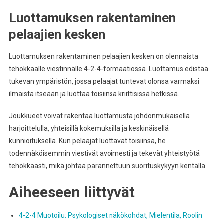
Luottamuksen rakentaminen
pelaajien kesken
Luottamuksen rakentaminen pelaajien kesken on olennaista
tehokkaalle viestinnälle 4-2-4-formaatiossa. Luottamus edistää
tukevan ympäristön, jossa pelaajat tuntevat olonsa varmaksi
ilmaista itseään ja luottaa toisiinsa kriittisissä hetkissä.
Joukkueet voivat rakentaa luottamusta johdonmukaisella
harjoittelulla, yhteisillä kokemuksilla ja keskinäisellä
kunnioituksella. Kun pelaajat luottavat toisiinsa, he
todennäköisemmin viestivät avoimesti ja tekevät yhteistyötä
tehokkaasti, mikä johtaa parannettuun suorituskykyyn kentällä.
Aiheeseen liittyvät
4-2-4 Muotoilu: Psykologiset näkökohdat, Mielentila, Roolin