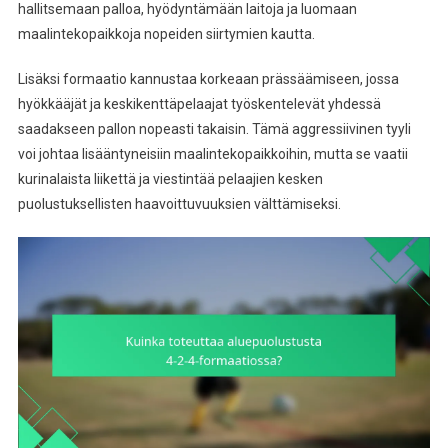
hallitsemaan palloa, hyödyntämään laitoja ja luomaan
maalintekopaikkoja nopeiden siirtymien kautta.
Lisäksi formaatio kannustaa korkeaan prässäämiseen, jossa
hyökkääjät ja keskikenttäpelaajat työskentelevät yhdessä
saadakseen pallon nopeasti takaisin. Tämä aggressiivinen tyyli
voi johtaa lisääntyneisiin maalintekopaikkoihin, mutta se vaatii
kurinalaista liikettä ja viestintää pelaajien kesken
puolustuksellisten haavoittuvuuksien välttämiseksi.